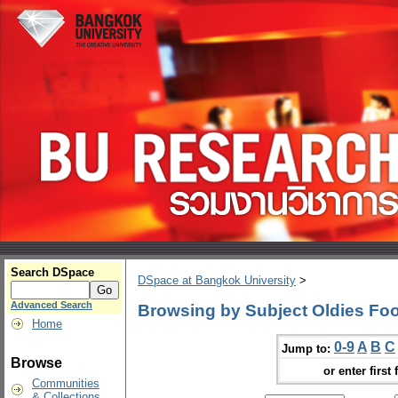
Search DSpace
DSpace at Bangkok University
>
Advanced Search
Browsing by Subject Oldies Fo
Home
0-9
A
B
C
Jump to:
Browse
or enter first 
Communities
& Collections