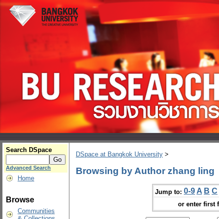
Search DSpace
DSpace at Bangkok University
>
Advanced Search
Browsing by Author zhang ling
Home
0-9
A
B
C
Jump to:
Browse
or enter first 
Communities
& Collections