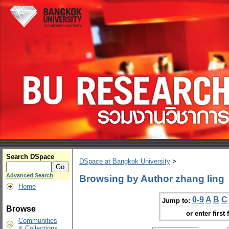
Search DSpace
DSpace at Bangkok University
>
Advanced Search
Browsing by Author zhang ling
Home
0-9
A
B
C
Jump to:
Browse
or enter first 
Communities
& Collections