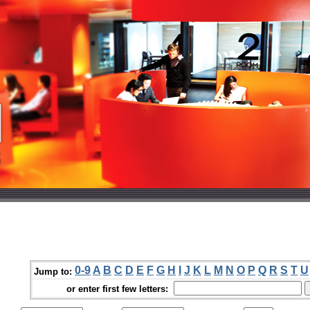
0-9
A
B
C
D
E
F
G
H
I
J
K
L
M
N
O
P
Q
R
S
T
U
Jump to:
or enter first few letters: