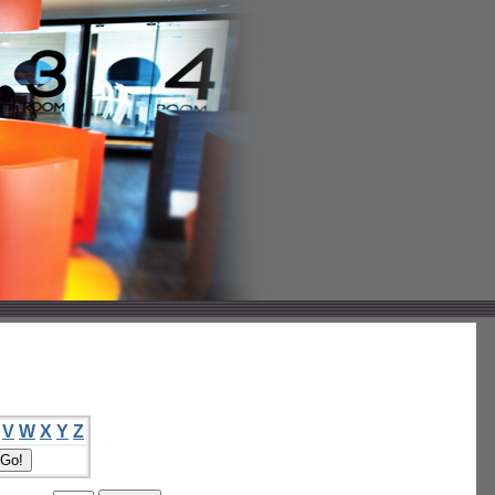
V
W
X
Y
Z