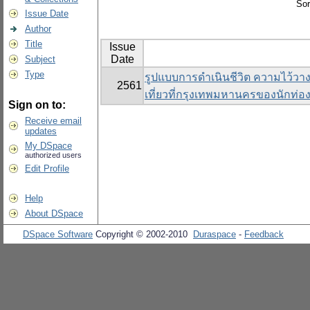
Sor
Issue Date
Author
Title
Issue
Date
Subject
Type
รูปแบบการดำเนินชีวิต ความไว้วาง
2561
เที่ยวที่กรุงเทพมหานครของนักท่อง
Sign on to:
Receive email
updates
My DSpace
authorized users
Edit Profile
Help
About DSpace
DSpace Software
Copyright © 2002-2010
Duraspace
-
Feedback