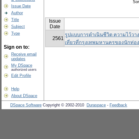
Sor
Issue Date
Author
Title
Issue
Date
Subject
Type
รูปแบบการดำเนินชีวิต ความไว้วาง
2561
เที่ยวที่กรุงเทพมหานครของนักท่อง
Sign on to:
Receive email
updates
My DSpace
authorized users
Edit Profile
Help
About DSpace
DSpace Software
Copyright © 2002-2010
Duraspace
-
Feedback