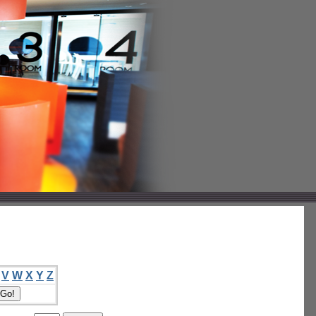
V
W
X
Y
Z