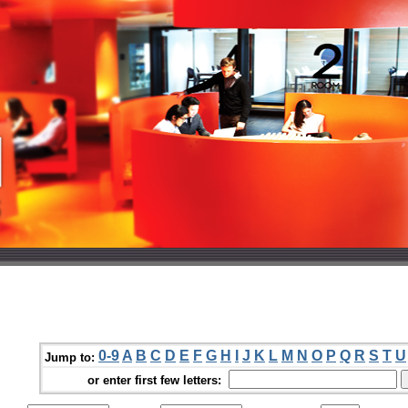
0-9
A
B
C
D
E
F
G
H
I
J
K
L
M
N
O
P
Q
R
S
T
U
Jump to:
or enter first few letters: