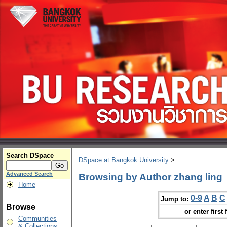
Search DSpace
DSpace at Bangkok University
>
Advanced Search
Browsing by Author zhang ling
Home
0-9
A
B
C
Jump to:
Browse
or enter first 
Communities
& Collections