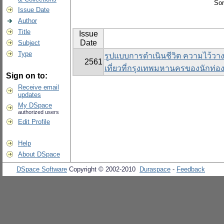
Sor
Issue Date
Author
Title
Issue
Date
Subject
Type
รูปแบบการดำเนินชีวิต ความไว้วาง
2561
เที่ยวที่กรุงเทพมหานครของนักท่อง
Sign on to:
Receive email
updates
My DSpace
authorized users
Edit Profile
Help
About DSpace
DSpace Software
Copyright © 2002-2010
Duraspace
-
Feedback