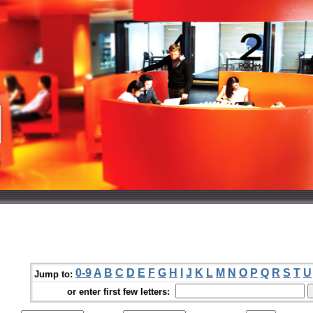
0-9
A
B
C
D
E
F
G
H
I
J
K
L
M
N
O
P
Q
R
S
T
U
Jump to:
or enter first few letters: