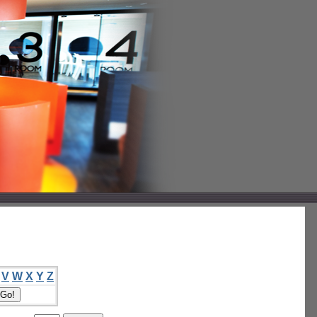
V
W
X
Y
Z