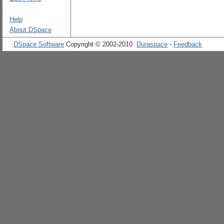
Help
About DSpace
DSpace Software
Copyright © 2002-2010
Duraspace
-
Feedback