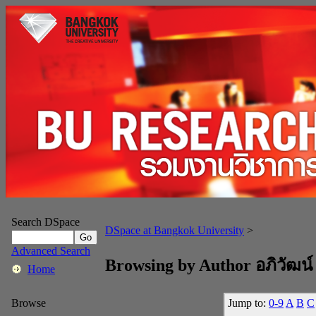
Search DSpace
DSpace at Bangkok University
>
Advanced Search
Browsing by Author อภิวัฒน
Home
Jump to:
0-9
A
B
C
Browse