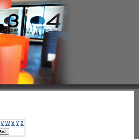
V
W
X
Y
Z