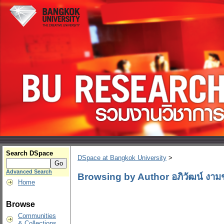
Search DSpace
DSpace at Bangkok University
>
Advanced Search
Browsing by Author อภิวัฒน์ งา
Home
Browse
Communities
& Collections