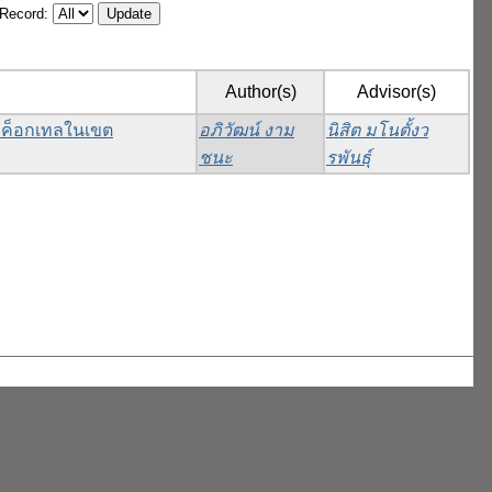
/Record:
Author(s)
Advisor(s)
่มค็อกเทลในเขต
อภิวัฒน์ งาม
นิสิต มโนตั้งว
ชนะ
รพันธุ์