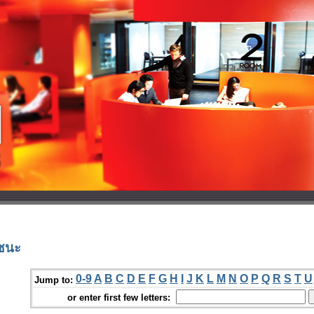
มชนะ
0-9
A
B
C
D
E
F
G
H
I
J
K
L
M
N
O
P
Q
R
S
T
U
Jump to:
or enter first few letters: