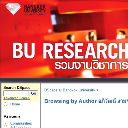
Search DSpace
DSpace at Bangkok University
>
Advanced Search
Browsing by Author อภิวัฒน์ งา
Home
Browse
Communities
& Collections