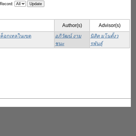
/Record:
Author(s)
Advisor(s)
่มค็อกเทลในเขต
อภิวัฒน์ งาม
นิสิต มโนตั้งว
ชนะ
รพันธุ์