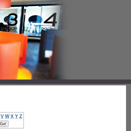
V
W
X
Y
Z