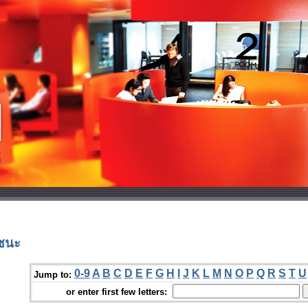
มชนะ
0-9
A
B
C
D
E
F
G
H
I
J
K
L
M
N
O
P
Q
R
S
T
U
Jump to:
or enter first few letters: