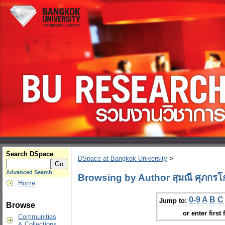
Search DSpace
DSpace at Bangkok University
>
Advanced Search
Browsing by Author สุมณี ศุภกรโ
Home
0-9
A
B
C
Jump to:
Browse
or enter first 
Communities
& Collections