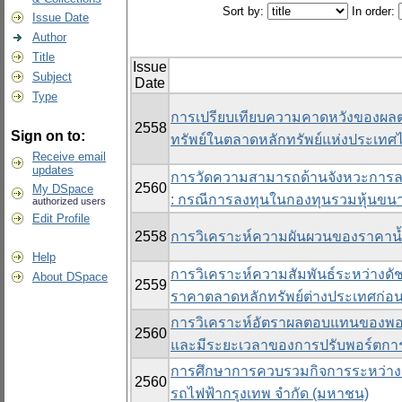
Sort by:
In order:
Issue Date
Author
Title
Issue
Subject
Date
Type
การเปรียบเทียบความคาดหวังของผลตอ
2558
Sign on to:
ทรัพย์ในตลาดหลักทรัพย์แห่งประเทศ
Receive email
updates
การวัดความสามารถด้านจังหวะการลง
2560
My DSpace
: กรณีการลงทุนในกองทุนรวมหุ้นขน
authorized users
Edit Profile
2558
การวิเคราะห์ความผันผวนของราคาน้ำ
Help
การวิเคราะห์ความสัมพันธ์ระหว่างดั
About DSpace
2559
ราคาตลาดหลักทรัพย์ต่างประเทศก่อน
การวิเคราะห์อัตราผลตอบแทนของพอร
2560
และมีระยะเวลาของการปรับพอร์ตการล
การศึกษาการควบรวมกิจการระหว่าง บ
2560
รถไฟฟ้ากรุงเทพ จำกัด (มหาชน)