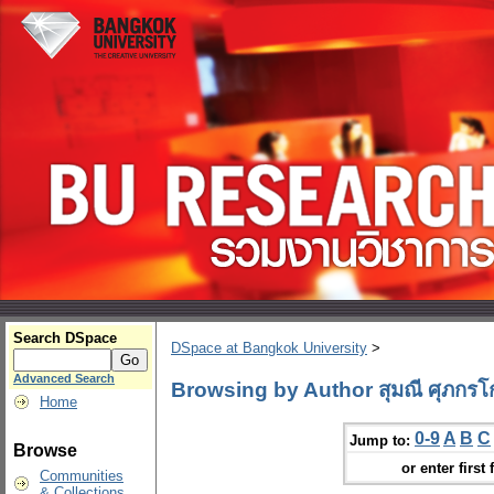
Search DSpace
DSpace at Bangkok University
>
Advanced Search
Browsing by Author สุมณี ศุภกรโ
Home
0-9
A
B
C
Jump to:
Browse
or enter first 
Communities
& Collections