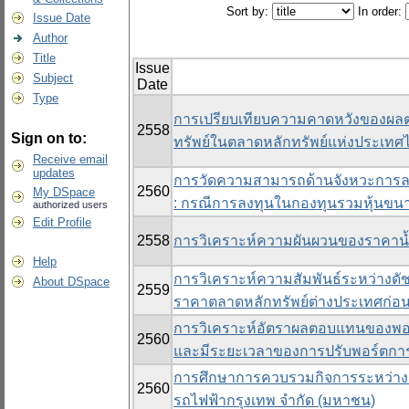
Sort by:
In order:
Issue Date
Author
Title
Issue
Subject
Date
Type
การเปรียบเทียบความคาดหวังของผลตอ
2558
Sign on to:
ทรัพย์ในตลาดหลักทรัพย์แห่งประเทศ
Receive email
updates
การวัดความสามารถด้านจังหวะการลง
2560
My DSpace
: กรณีการลงทุนในกองทุนรวมหุ้นขน
authorized users
Edit Profile
2558
การวิเคราะห์ความผันผวนของราคาน้ำ
Help
การวิเคราะห์ความสัมพันธ์ระหว่างดั
About DSpace
2559
ราคาตลาดหลักทรัพย์ต่างประเทศก่อน
การวิเคราะห์อัตราผลตอบแทนของพอร
2560
และมีระยะเวลาของการปรับพอร์ตการล
การศึกษาการควบรวมกิจการระหว่าง บ
2560
รถไฟฟ้ากรุงเทพ จำกัด (มหาชน)