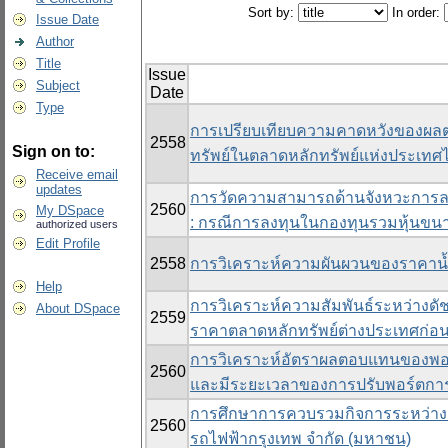
Sort by:
In order:
Issue Date
Author
Title
Issue
Subject
Date
Type
การเปรียบเทียบความคาดหวังของผลตอ
2558
Sign on to:
ทรัพย์ในตลาดหลักทรัพย์แห่งประเทศ
Receive email
updates
การวัดความสามารถด้านจังหวะการลง
2560
My DSpace
: กรณีการลงทุนในกองทุนรวมหุ้นขน
authorized users
Edit Profile
2558
การวิเคราะห์ความผันผวนของราคาน้ำ
Help
การวิเคราะห์ความสัมพันธ์ระหว่างดั
About DSpace
2559
ราคาตลาดหลักทรัพย์ต่างประเทศก่อน
การวิเคราะห์อัตราผลตอบแทนของพอร
2560
และมีระยะเวลาของการปรับพอร์ตการล
การศึกษาการควบรวมกิจการระหว่าง บ
2560
รถไฟฟ้ากรุงเทพ จำกัด (มหาชน)