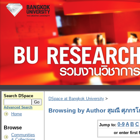
Search DSpace
DSpace at Bangkok University
>
Advanced Search
Browsing by Author สุมณี ศุภกรโ
Home
0-9
A
B
C
Jump to:
Browse
or enter first 
Communities
& Collections