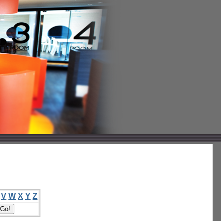
V
W
X
Y
Z