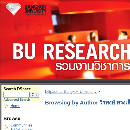
Search DSpace
DSpace at Bangkok University
>
Advanced Search
Browsing by Author วีรพงษ์ พวงเล
Home
Browse
Communities
& Collections