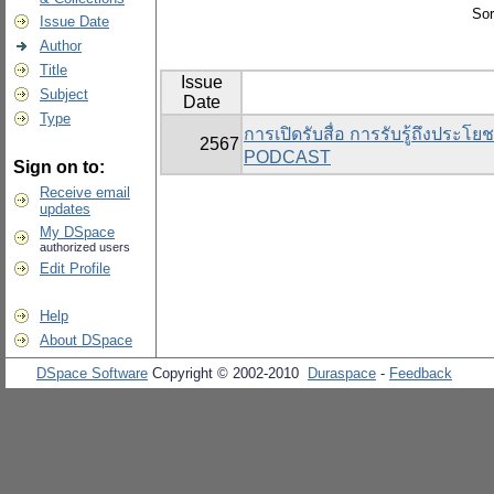
Sor
Issue Date
Author
Title
Issue
Subject
Date
Type
การเปิดรับสื่อ การรับรู้ถึงปร
2567
PODCAST
Sign on to:
Receive email
updates
My DSpace
authorized users
Edit Profile
Help
About DSpace
DSpace Software
Copyright © 2002-2010
Duraspace
-
Feedback