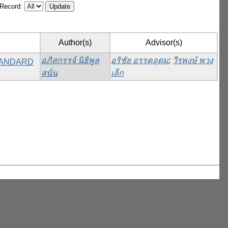
/Record:
Author(s)
Advisor(s)
อภิสกรรจ์ นิธิพูล
อริชัย อรรคอุดม
;
วีรพงษ์ พวง
 STANDARD
สนั่น
เล็ก