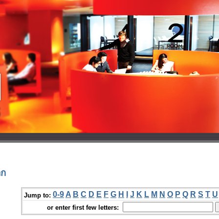
็ก
0-9
A
B
C
D
E
F
G
H
I
J
K
L
M
N
O
P
Q
R
S
T
U
Jump to:
or enter first few letters: