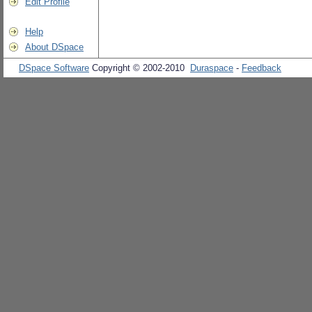
Edit Profile
Help
About DSpace
DSpace Software
Copyright © 2002-2010
Duraspace
-
Feedback