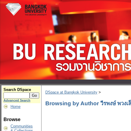
Search DSpace
DSpace at Bangkok University
>
Advanced Search
Browsing by Author วีรพงษ์ พวงเล
Home
Browse
Communities
& Collections