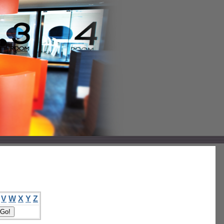
V
W
X
Y
Z