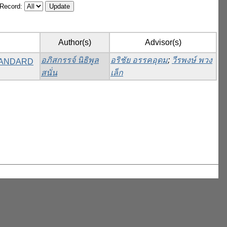
/Record:
Author(s)
Advisor(s)
อภิสกรรจ์ นิธิพูล
อริชัย อรรคอุดม
;
วีรพงษ์ พวง
 STANDARD
สนั่น
เล็ก