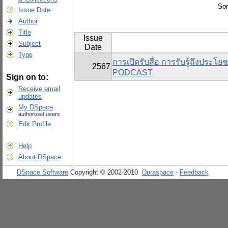
Sor
Issue Date
Author
Title
Issue
Subject
Date
Type
การเปิดรับสื่อ การรับรู้ถึงปร
2567
PODCAST
Sign on to:
Receive email
updates
My DSpace
authorized users
Edit Profile
Help
About DSpace
DSpace Software
Copyright © 2002-2010
Duraspace
-
Feedback