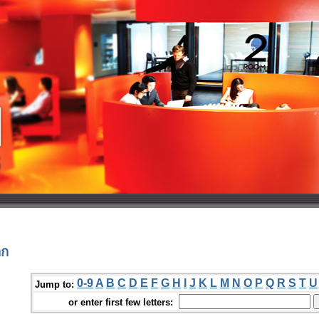
็ก
0-9
A
B
C
D
E
F
G
H
I
J
K
L
M
N
O
P
Q
R
S
T
U
Jump to:
or enter first few letters: