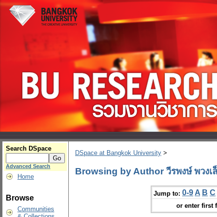
Search DSpace
DSpace at Bangkok University
>
Advanced Search
Browsing by Author วีรพงษ์ พวงเล
Home
0-9
A
B
C
Jump to:
Browse
or enter first 
Communities
& Collections