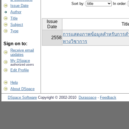
Sort by:
In order:
Issue Date
Author
Title
Issue
Titl
Subject
Date
Type
การแสดงภาพข้อมูลสำหรับการสำ
2558
ทางวิชาการ
Sign on to:
Receive email
updates
My DSpace
authorized users
Edit Profile
Help
About DSpace
DSpace Software
Copyright © 2002-2010
Duraspace
-
Feedback