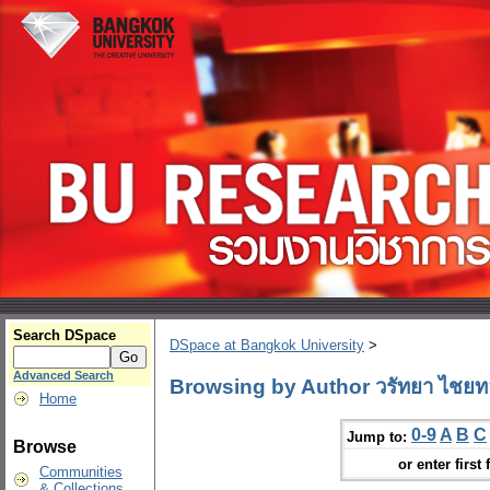
Search DSpace
DSpace at Bangkok University
>
Advanced Search
Browsing by Author วรัทยา ไชยท
Home
0-9
A
B
C
Jump to:
Browse
or enter first 
Communities
& Collections