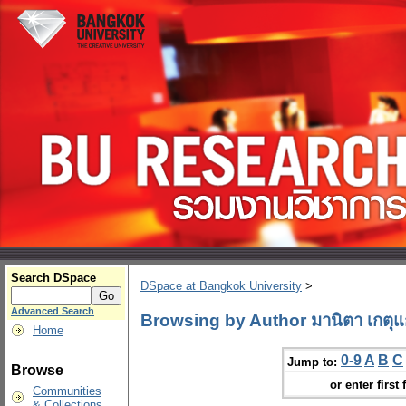
Search DSpace
DSpace at Bangkok University
>
Advanced Search
Browsing by Author มานิตา เกตุแ
Home
0-9
A
B
C
Jump to:
Browse
or enter first 
Communities
& Collections