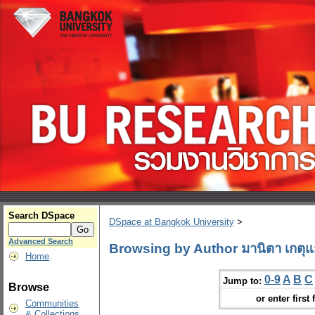
Search DSpace
DSpace at Bangkok University
>
Advanced Search
Browsing by Author มานิตา เกตุแ
Home
0-9
A
B
C
Jump to:
Browse
or enter first 
Communities
& Collections