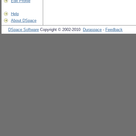
Edit Profile
Help
About DSpace
DSpace Software
Copyright © 2002-2010
Duraspace
-
Feedback