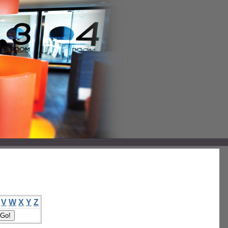
V
W
X
Y
Z