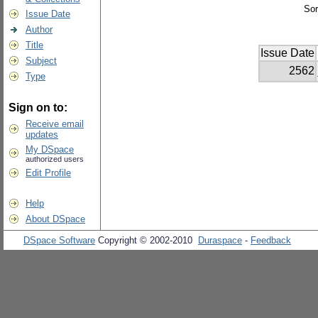
Sor
Issue Date
Author
Title
Issue Date
Subject
2562
Type
Sign on to:
Receive email
updates
My DSpace
authorized users
Edit Profile
Help
About DSpace
DSpace Software
Copyright © 2002-2010
Duraspace
-
Feedback