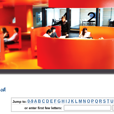
งศ์
0-9
A
B
C
D
E
F
G
H
I
J
K
L
M
N
O
P
Q
R
S
T
U
Jump to:
or enter first few letters: