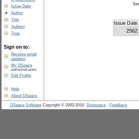
Sor
Issue Date
Author
Title
Issue Date
Subject
2562
Type
Sign on to:
Receive email
updates
My DSpace
authorized users
Edit Profile
Help
About DSpace
DSpace Software
Copyright © 2002-2010
Duraspace
-
Feedback