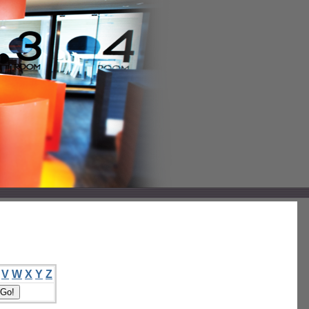
V
W
X
Y
Z