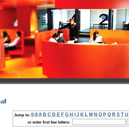
งศ์
0-9
A
B
C
D
E
F
G
H
I
J
K
L
M
N
O
P
Q
R
S
T
U
Jump to:
or enter first few letters: