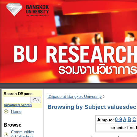
Search DSpace
DSpace at Bangkok University
>
Advanced Search
Browsing by Subject valuesdeci
Home
0-9
A
B
C
Jump to:
Browse
or enter first 
Communities
& Collections