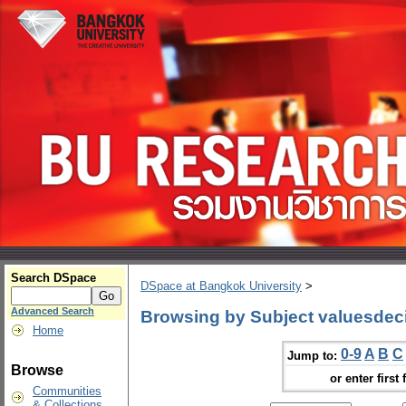
Search DSpace
DSpace at Bangkok University
>
Advanced Search
Browsing by Subject valuesdeci
Home
0-9
A
B
C
Jump to:
Browse
or enter first 
Communities
& Collections