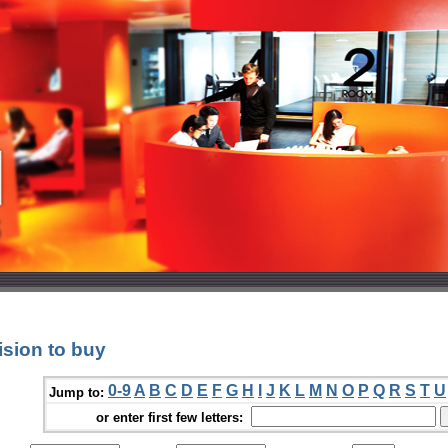
sion to buy
0-9
A
B
C
D
E
F
G
H
I
J
K
L
M
N
O
P
Q
R
S
T
U
Jump to:
or enter first few letters: