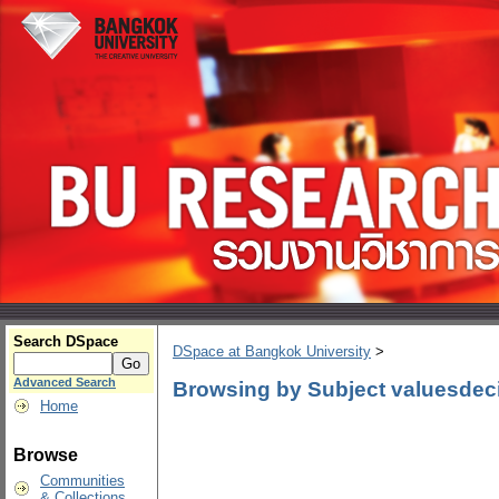
Search DSpace
DSpace at Bangkok University
>
Advanced Search
Browsing by Subject valuesdeci
Home
Browse
Communities
& Collections