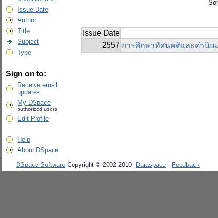
Sor
Issue Date
Author
Title
Issue Date
Subject
2557
การศึกษาทัศนคติและค่านิยมท
Type
Sign on to:
Receive email
updates
My DSpace
authorized users
Edit Profile
Help
About DSpace
DSpace Software
Copyright © 2002-2010
Duraspace
-
Feedback