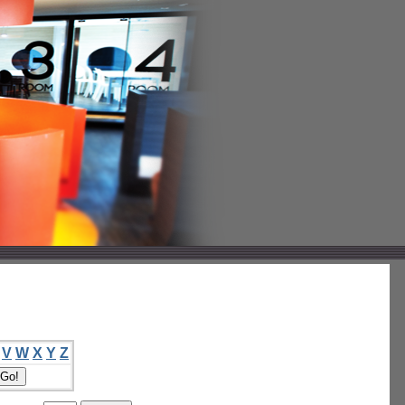
V
W
X
Y
Z