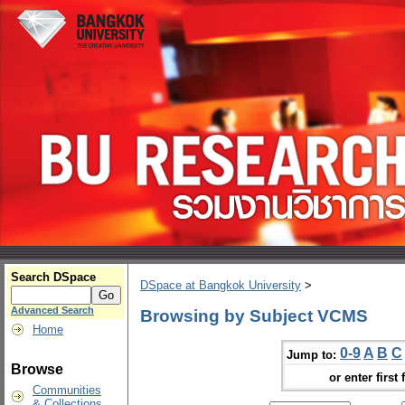
Search DSpace
DSpace at Bangkok University
>
Advanced Search
Browsing by Subject VCMS
Home
0-9
A
B
C
Jump to:
Browse
or enter first 
Communities
& Collections