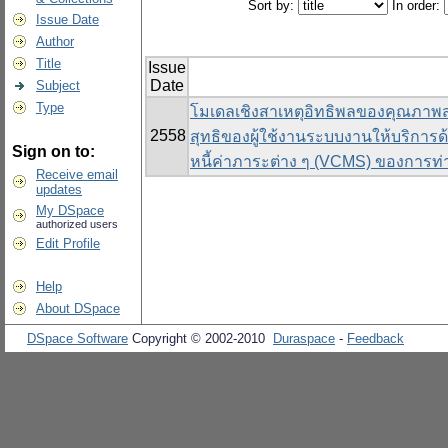
Sort by:
In order:
Issue Date
Author
Title
Issue
Date
Subject
Type
โมเดลเชิงสาเหตุอิทธิพลของคุณภาพ
2558
สุทธิของผู้ใช้งานระบบงานให้บริการด้า
Sign on to:
หนี้ค่าภาระต่าง ๆ (VCMS) ของการท่
Receive email
updates
My DSpace
authorized users
Edit Profile
Help
About DSpace
DSpace Software
Copyright © 2002-2010
Duraspace
-
Feedback