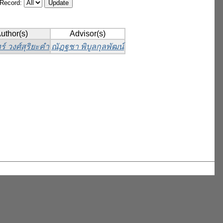
/Record:
uthor(s)
Advisor(s)
ร์ วงศ์สุริยะคำ
ณัฏฐชา พิบูลกุลพัฒน์