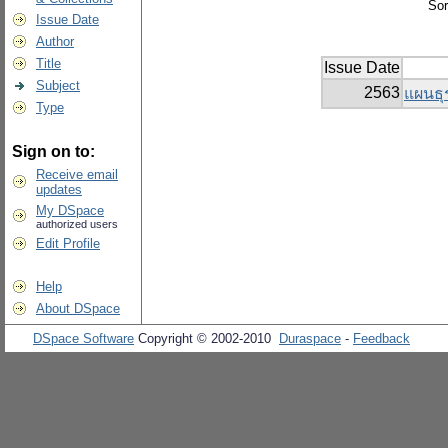
Sor
Issue Date
Author
Title
Issue Date
Subject
2563
แผนธุ
Type
Sign on to:
Receive email
updates
My DSpace
authorized users
Edit Profile
Help
About DSpace
DSpace Software
Copyright © 2002-2010
Duraspace
-
Feedback