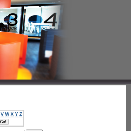
V
W
X
Y
Z