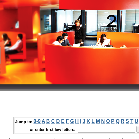
0-9
A
B
C
D
E
F
G
H
I
J
K
L
M
N
O
P
Q
R
S
T
U
Jump to:
or enter first few letters: