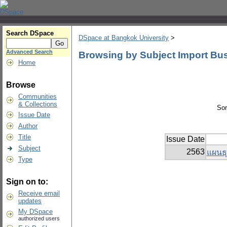
Search DSpace
DSpace at Bangkok University
>
Advanced Search
Browsing by Subject Import Bu
Home
Browse
Communities
& Collections
Sor
Issue Date
Author
Title
Issue Date
Subject
2563
แผนธุ
Type
Sign on to:
Receive email
updates
My DSpace
authorized users