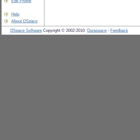
Edit Profile
Help
About DSpace
DSpace Software
Copyright © 2002-2010
Duraspace
-
Feedback