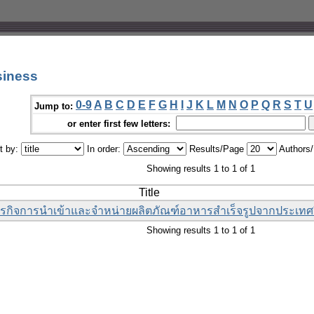
siness
0-9
A
B
C
D
E
F
G
H
I
J
K
L
M
N
O
P
Q
R
S
T
U
Jump to:
or enter first few letters:
t by:
In order:
Results/Page
Authors
Showing results 1 to 1 of 1
Title
รกิจการนำเข้าและจำหน่ายผลิตภัณฑ์อาหารสำเร็จรูปจากประเทศ
Showing results 1 to 1 of 1