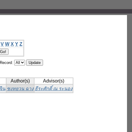
V
W
X
Y
Z
/Record:
Author(s)
Advisor(s)
จีน
ซงหยวน ฉาง
ธีระศักดิ์ ณ ระนอง