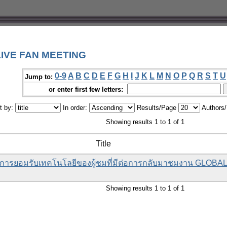
LIVE FAN MEETING
0-9
A
B
C
D
E
F
G
H
I
J
K
L
M
N
O
P
Q
R
S
T
U
Jump to:
or enter first few letters:
t by:
In order:
Results/Page
Authors
Showing results 1 to 1 of 1
Title
การยอมรับเทคโนโลยีของผู้ชมที่มีต่อการกลับมาชมงาน GLOBA
Showing results 1 to 1 of 1