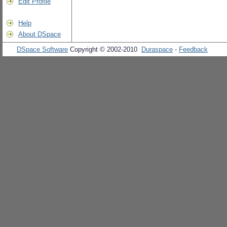
Edit Profile
Help
About DSpace
DSpace Software
Copyright © 2002-2010
Duraspace
-
Feedback