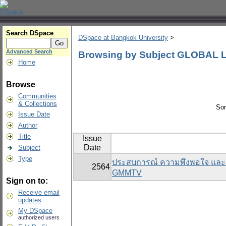
Search DSpace
DSpace at Bangkok University
>
Advanced Search
Browsing by Subject GLOBAL 
Home
Browse
Communities
& Collections
Sor
Issue Date
Author
Title
Issue
Date
Subject
Type
ประสบการณ์ ความพึงพอใจ และ
2564
GMMTV
Sign on to:
Receive email
updates
My DSpace
authorized users