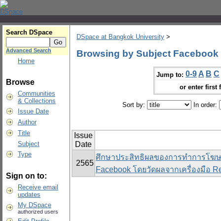
Search DSpace
DSpace at Bangkok University
>
Advanced Search
Browsing by Subject Facebook (
Home
0-9
A
B
C
Jump to:
Browse
or enter first 
Communities
& Collections
Sort by:
In order:
Issue Date
Author
Title
Issue
Subject
Date
Type
ศึกษาประสิทธิผลของการทำการโฆษณ
2565
Facebook โดยวัดผลจากเครื่องมือ Re
Sign on to:
Receive email
updates
My DSpace
authorized users