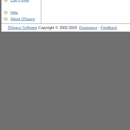
Edit Profile
Help
About DSpace
DSpace Software
Copyright © 2002-2010
Duraspace
-
Feedback