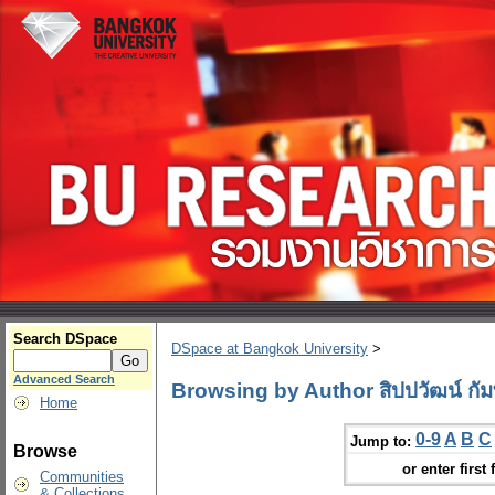
Search DSpace
DSpace at Bangkok University
>
Advanced Search
Browsing by Author สิปปวัฒน์ กัม
Home
0-9
A
B
C
Jump to:
Browse
or enter first 
Communities
& Collections