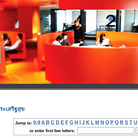
ะเสริฐสุข
0-9
A
B
C
D
E
F
G
H
I
J
K
L
M
N
O
P
Q
R
S
T
U
Jump to:
or enter first few letters: