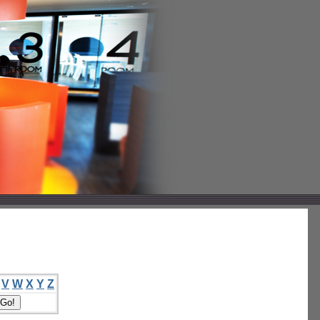
V
W
X
Y
Z