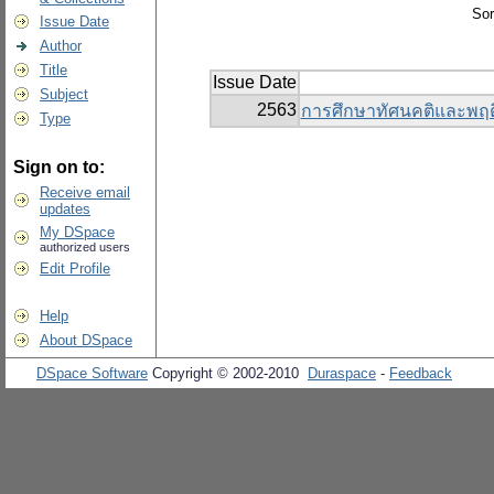
Sor
Issue Date
Author
Title
Issue Date
Subject
2563
การศึกษาทัศนคติและพฤ
Type
Sign on to:
Receive email
updates
My DSpace
authorized users
Edit Profile
Help
About DSpace
DSpace Software
Copyright © 2002-2010
Duraspace
-
Feedback