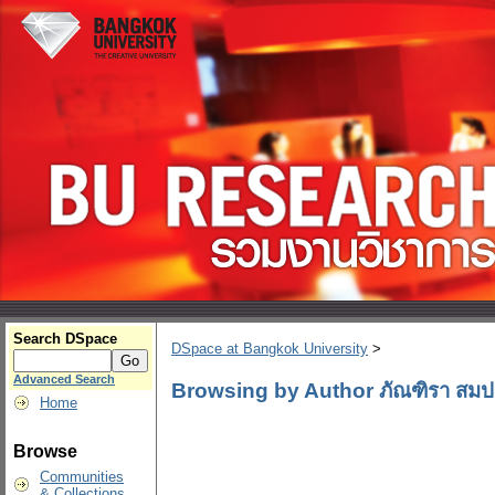
Search DSpace
DSpace at Bangkok University
>
Advanced Search
Browsing by Author ภัณฑิรา สมปร
Home
Browse
Communities
& Collections