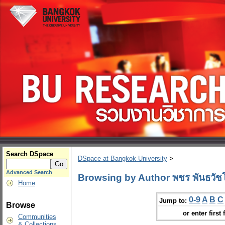
Search DSpace
DSpace at Bangkok University
>
Advanced Search
Browsing by Author พชร พันธวัช
Home
0-9
A
B
C
Jump to:
Browse
or enter first 
Communities
& Collections