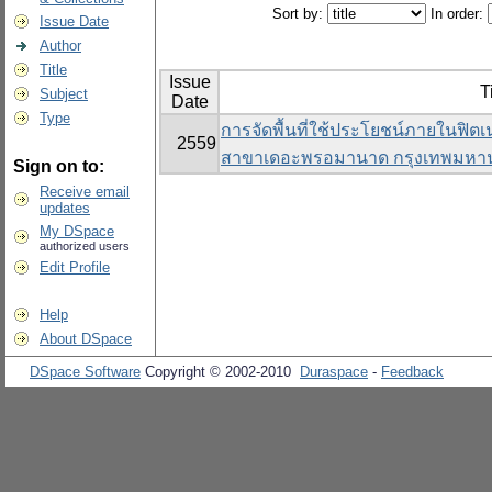
Sort by:
In order:
Issue Date
Author
Title
Issue
T
Subject
Date
Type
การจัดพื้นที่ใช้ประโยชน์ภายในฟิตเ
2559
สาขาเดอะพรอมานาด กรุงเทพมหา
Sign on to:
Receive email
updates
My DSpace
authorized users
Edit Profile
Help
About DSpace
DSpace Software
Copyright © 2002-2010
Duraspace
-
Feedback