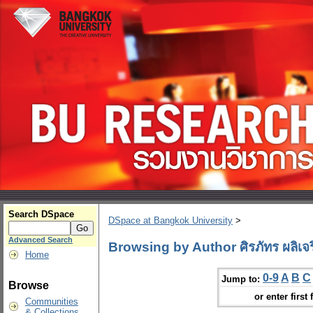
Search DSpace
DSpace at Bangkok University
>
Advanced Search
Browsing by Author ศิรภัทร ผลิเจ
Home
0-9
A
B
C
Jump to:
Browse
or enter first 
Communities
& Collections