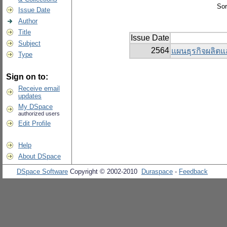
Sor
Issue Date
Author
Title
Issue Date
Subject
2564
แผนธุรกิจผลิตแ
Type
Sign on to:
Receive email
updates
My DSpace
authorized users
Edit Profile
Help
About DSpace
DSpace Software
Copyright © 2002-2010
Duraspace
-
Feedback