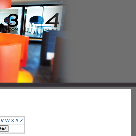
V
W
X
Y
Z