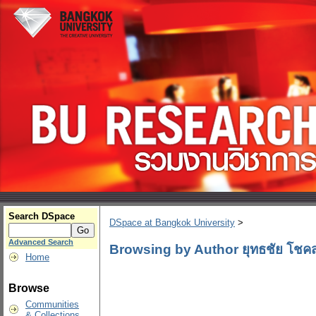
Search DSpace
DSpace at Bangkok University
>
Advanced Search
Browsing by Author ยุทธชัย โชคสก
Home
Browse
Communities
& Collections