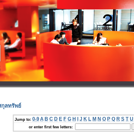
ุลทรัพย์
0-9
A
B
C
D
E
F
G
H
I
J
K
L
M
N
O
P
Q
R
S
T
U
Jump to:
or enter first few letters: