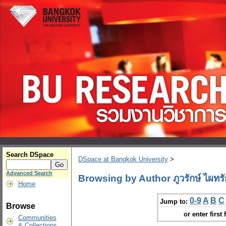
Search DSpace
DSpace at Bangkok University
>
Advanced Search
Browsing by Author ภูวรักษ์ ไผทรั
Home
0-9
A
B
C
Jump to:
Browse
or enter first 
Communities
& Collections