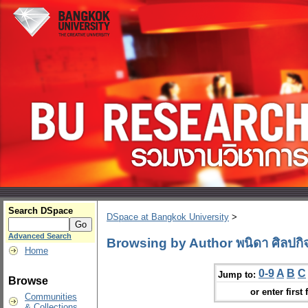
Search DSpace
DSpace at Bangkok University
>
Advanced Search
Browsing by Author พนิดา ศิลปกิ
Home
0-9
A
B
C
Jump to:
Browse
or enter first 
Communities
& Collections