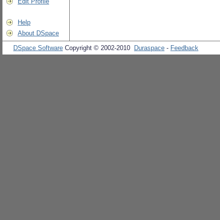
Edit Profile
Help
About DSpace
DSpace Software
Copyright © 2002-2010
Duraspace
-
Feedback