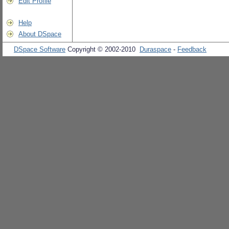
Edit Profile
Help
About DSpace
DSpace Software
Copyright © 2002-2010
Duraspace
-
Feedback