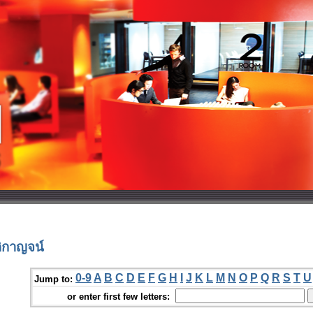
ติกาญจน์
0-9
A
B
C
D
E
F
G
H
I
J
K
L
M
N
O
P
Q
R
S
T
U
Jump to:
or enter first few letters: