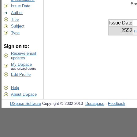
Sor
Issue Date
Author
Title
Issue Date
Subject
2552
ก
Type
Sign on to:
Receive email
updates
My DSpace
authorized users
Edit Profile
Help
About DSpace
DSpace Software
Copyright © 2002-2010
Duraspace
-
Feedback