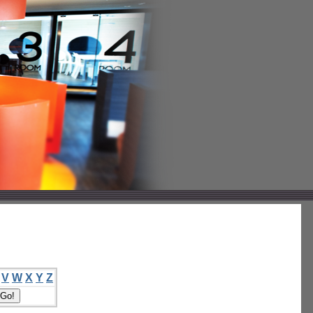
V
W
X
Y
Z