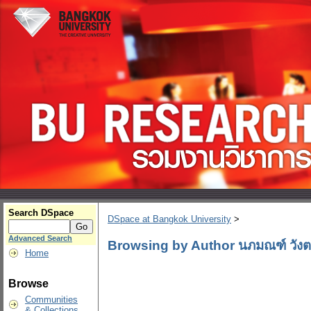
Search DSpace
DSpace at Bangkok University
>
Advanced Search
Browsing by Author นภมณฑ์ วังต
Home
Browse
Communities
& Collections