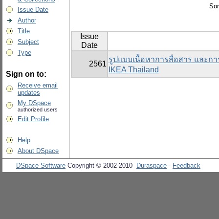
Sor
Issue Date
Author
Title
Issue
Subject
Date
Type
รูปแบบเนื้อหาการสื่อสาร และกา
2561
IKEA Thailand
Sign on to:
Receive email
updates
My DSpace
authorized users
Edit Profile
Help
About DSpace
DSpace Software
Copyright © 2002-2010
Duraspace
-
Feedback