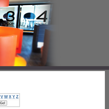
V
W
X
Y
Z