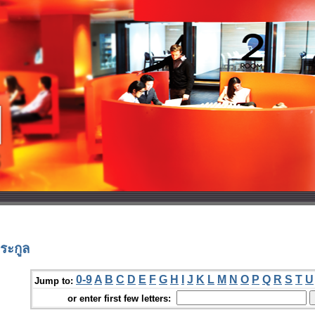
ระกูล
0-9
A
B
C
D
E
F
G
H
I
J
K
L
M
N
O
P
Q
R
S
T
U
Jump to:
or enter first few letters: