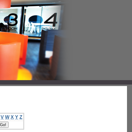
V
W
X
Y
Z