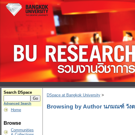
Search DSpace
DSpace at Bangkok University
>
Advanced Search
Browsing by Author นภมณฑ์ วังต
Home
Browse
Communities
& Collections