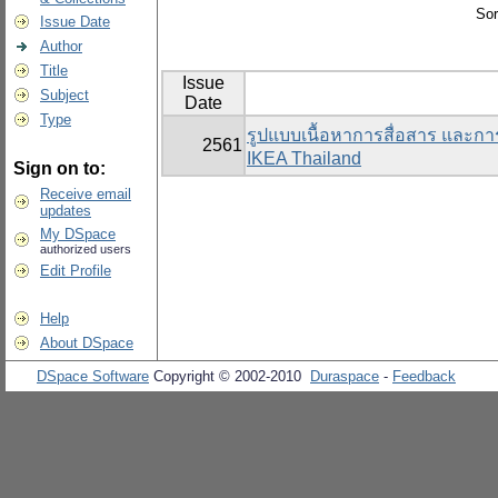
Sor
Issue Date
Author
Title
Issue
Subject
Date
Type
รูปแบบเนื้อหาการสื่อสาร และกา
2561
IKEA Thailand
Sign on to:
Receive email
updates
My DSpace
authorized users
Edit Profile
Help
About DSpace
DSpace Software
Copyright © 2002-2010
Duraspace
-
Feedback