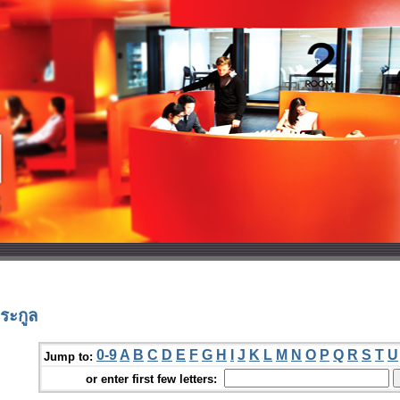
ระกูล
0-9
A
B
C
D
E
F
G
H
I
J
K
L
M
N
O
P
Q
R
S
T
U
Jump to:
or enter first few letters: