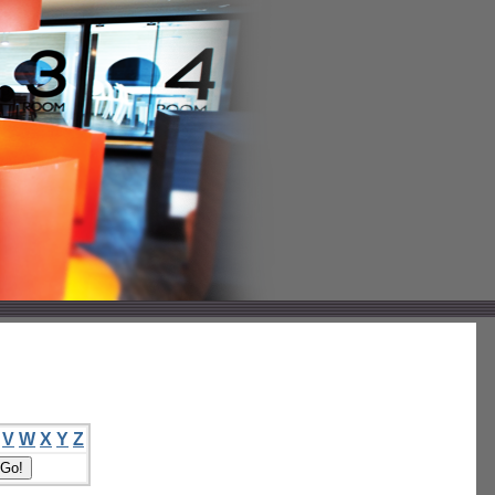
V
W
X
Y
Z