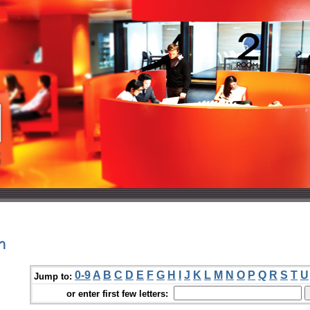
า
0-9
A
B
C
D
E
F
G
H
I
J
K
L
M
N
O
P
Q
R
S
T
U
Jump to:
or enter first few letters: