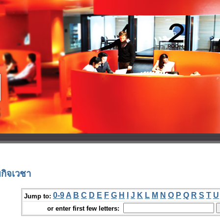
กิจเวชา
0-9
A
B
C
D
E
F
G
H
I
J
K
L
M
N
O
P
Q
R
S
T
U
Jump to:
or enter first few letters: