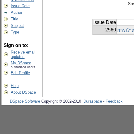
Sor
Issue Date
Author
Title
Issue Date
Subject
2560
การนำเส
Type
Sign on to:
Receive email
updates
My DSpace
authorized users
Edit Profile
Help
About DSpace
DSpace Software
Copyright © 2002-2010
Duraspace
-
Feedback