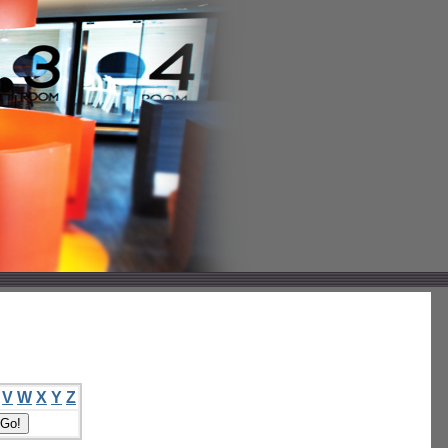
V
W
X
Y
Z