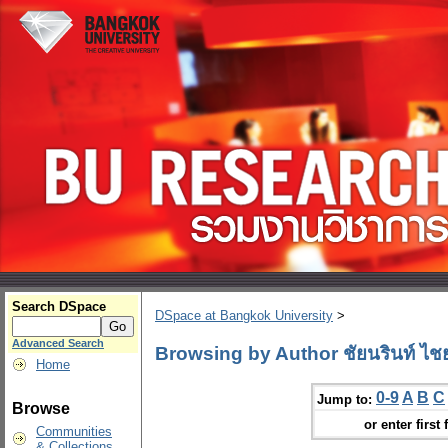
Search DSpace
DSpace at Bangkok University
>
Advanced Search
Browsing by Author ชัยนรินท์ ไชย
Home
0-9
A
B
C
Jump to:
Browse
or enter first 
Communities
& Collections