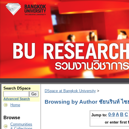
Search DSpace
DSpace at Bangkok University
>
Advanced Search
Browsing by Author ชัยนรินท์ ไชย
Home
0-9
A
B
C
Jump to:
Browse
or enter first 
Communities
& Collections