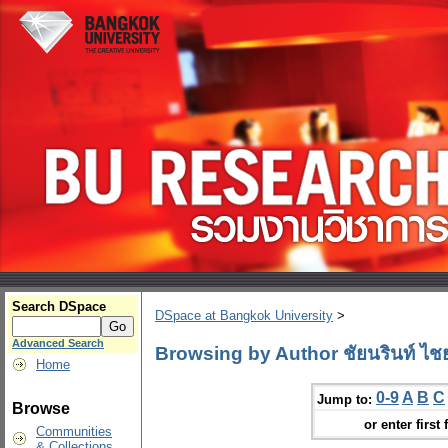
Search DSpace
DSpace at Bangkok University
>
Advanced Search
Browsing by Author ชัยนรินท์ ไชย
Home
0-9
A
B
C
Jump to:
Browse
or enter first 
Communities
& Collections